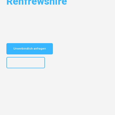
Renfrewshire
Entdecken Sie das
#1 Umzugsunternehmen in Münster
– Ihr
vertrauenswürdiger Begleiter für Umzüge Münster Renfrewshire!
Schnelle Antwort in garantiert unter 2 Minuten: Jetzt
unverbindlichen Kostenvoranschlag erhalten!
Unverbindlich anfragen
+4915792653305