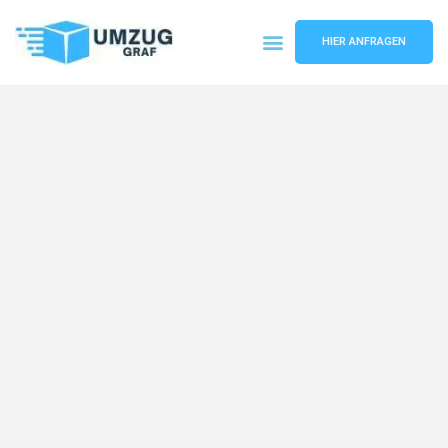
HIER ANFRAGEN
Umzugsunternehmen Münster
Umzugsservice Münster