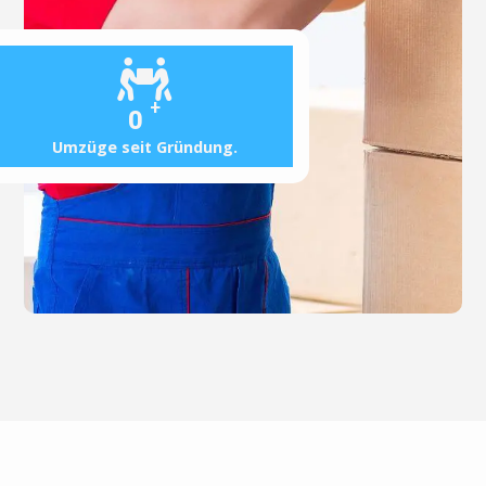
+
0
Umzüge seit Gründung.