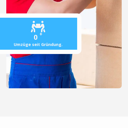
+
0
Umzüge seit Gründung.