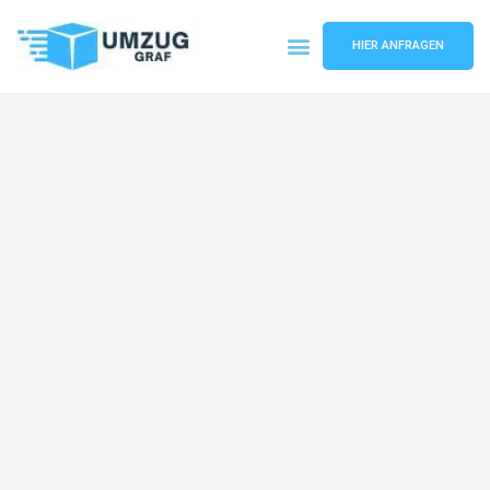
HIER ANFRAGEN
Umzugsunternehmen Münster
Umzugsservice Münster