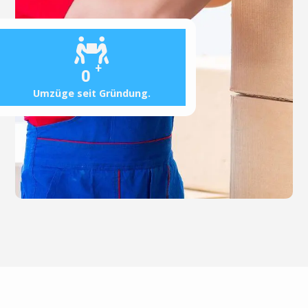
+
0
Umzüge seit Gründung.