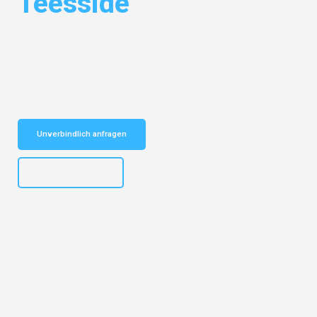
Teesside
Entdecken Sie das
#1 Umzugsunternehmen in Münster
– Ihr
vertrauenswürdiger Begleiter für Umzüge Münster Teesside!
Schnelle Antwort in garantiert unter 2 Minuten: Jetzt
unverbindlichen Kostenvoranschlag erhalten!
Unverbindlich anfragen
+4915792653305