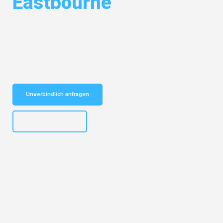
Eastbourne
Entdecken Sie das
#1 Umzugsunternehmen in Münster
– Ihr
vertrauenswürdiger Begleiter für Umzüge Münster Eastbourne!
Schnelle Antwort in garantiert unter 2 Minuten: Jetzt
unverbindlichen Kostenvoranschlag erhalten!
Unverbindlich anfragen
+4915792653305