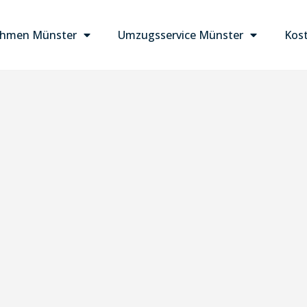
hmen Münster
Umzugsservice Münster
Kost