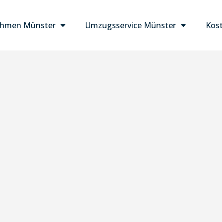
hmen Münster
Umzugsservice Münster
Kost