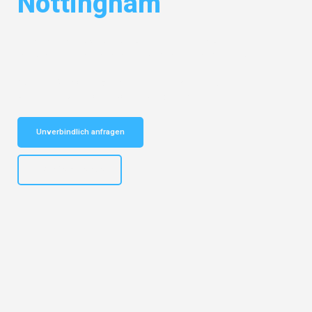
Nottingham
Entdecken Sie das
#1 Umzugsunternehmen in Münster
– Ihr
vertrauenswürdiger Begleiter für Umzüge Münster Nottingham!
Schnelle Antwort in garantiert unter 2 Minuten: Jetzt
unverbindlichen Kostenvoranschlag erhalten!
Unverbindlich anfragen
+4915792653305