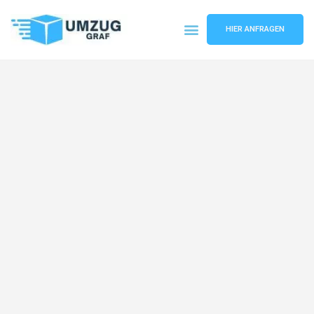
HIER ANFRAGEN
Umzugsunternehmen Münster
Umzugsservice Münster