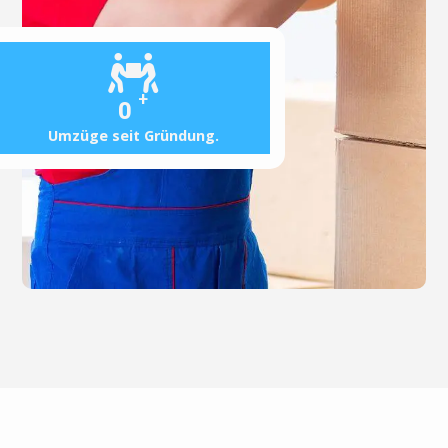
+
0
Umzüge seit Gründung.